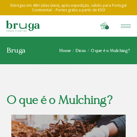
Entregas em 48H (dias úteis), após expedição, válido para Portugal
Continental. - Portes grátis a partir de €50!
0
Bruga
Home
Dicas
O que é o Mulching?
O que é o Mulching?