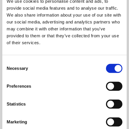
We use cookies to personalise content and ads, to
e ventos intensos;
provide social media features and to analyse our traffic.
Impedir o contacto das folhas e frutos com o
We also share information about your use of our site with
substrato, o que promove uma diminuição do
our social media, advertising and analytics partners who
aparecimento de fungos nestas estruturas da planta.
may combine it with other information that you’ve
provided to them or that they’ve collected from your use
of their services.
Consent
Necessary
Selection
Preferences
Statistics
Marketing