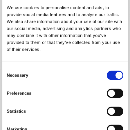
Citrina
(3)
Consociação
(3)
We use cookies to personalise content and ads, to
provide social media features and to analyse our traffic.
Consociaçãodeculturas
(3)
Dicas
(26)
We also share information about your use of our site with
Escolaverde
(3)
Evento
(4)
Eventobruga
(3)
our social media, advertising and analytics partners who
Fungos
(2)
Fungosnahorta
(2)
Horta
(26)
may combine it with other information that you’ve
Hortaemcasa
(29)
Hortanaescola
(5)
provided to them or that they’ve collected from your use
of their services.
Hortanavaranda
(8)
HortasLX
(2)
Hortaurbana
(22)
Jardiminteligente
(2)
Jardinsinteligentes
(2)
Kenshobonsaistudio
(2)
Consent
Necessary
Selection
Liloconnect
(1)
Mulching
(3)
Nanogarden
(1)
Natal
(2)
Nutrição
(2)
Oya Biberão
(1)
Preferences
Oya De Bico
(1)
Oya Ânfora
(1)
Plantas
(14)
Pragas
(4)
Prepararahorta
(9)
Prevenção
(6)
Statistics
Proteção
(6)
Receita
(2)
Rega
(4)
Smartgarden
(2)
Smartgardens
(2)
Marketing