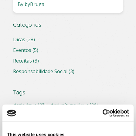
By byBruga
Categorias
Dicas
(28)
Eventos
(5)
Receitas
(3)
Responsabilidade Social
(3)
Tags
Agricultura
(27)
Agriculturaurbana
(29)
Aromáticas
(2)
Bem-Estar
(5)
Bonsai
(2)
Bonsais
(2)
Bruga
(37)
Capsulas
(1)
Cidadedozero
(1)
Cidadedozero2024
(1)
This website uses cookies