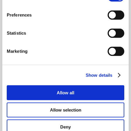
Preferences
Statistics
Marketing
Show details
DICAS
5 passos para fazer uma horta numa
Allow all
varanda portuguesa
By byBruga
Allow selection
Deny
Categorias