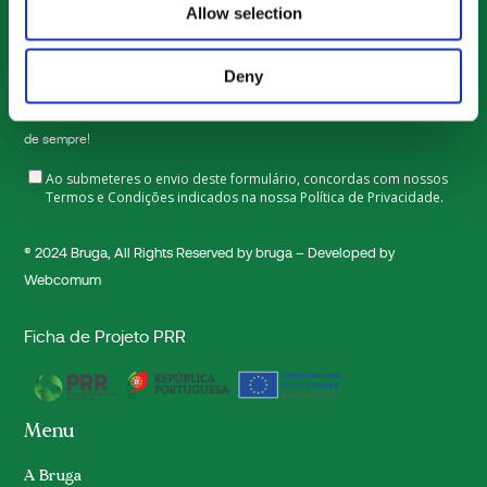
Allow selection
Enviar
Deny
Subscreve a nossa newsletter e faz parte do clube de jardinagem mais cool
de sempre!
Ao submeteres o envio deste formulário, concordas com nossos
Termos e Condições indicados na nossa
Política de Privacidade.
® 2024
Bruga
, All Rights Reserved by bruga – Developed by
Webcomum
Ficha de Projeto PRR
Menu
A Bruga