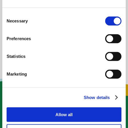
Proteção
(6)
Receita
(2)
Rega
(4)
Smartgarden
(2)
Smartgardens
(2)
Consent
Necessary
Selection
Preferences
Statistics
Marketing
Show details
Allow all