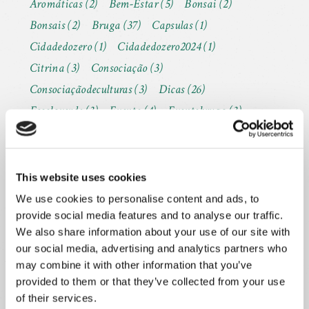
Aromáticas
(2)
Bem-Estar
(5)
Bonsai
(2)
Bonsais
(2)
Bruga
(37)
Capsulas
(1)
Cidadedozero
(1)
Cidadedozero2024
(1)
Citrina
(3)
Consociação
(3)
Consociaçãodeculturas
(3)
Dicas
(26)
Escolaverde
(3)
Evento
(4)
Eventobruga
(3)
Fungos
(2)
Fungosnahorta
(2)
Horta
(26)
Hortaemcasa
(29)
Hortanaescola
(5)
Hortanavaranda
(8)
HortasLX
(2)
This website uses cookies
Hortaurbana
(22)
Jardiminteligente
(2)
We use cookies to personalise content and ads, to
provide social media features and to analyse our traffic.
Jardinsinteligentes
(2)
Kenshobonsaistudio
(2)
We also share information about your use of our site with
Liloconnect
(1)
Mulching
(3)
Nanogarden
(1)
our social media, advertising and analytics partners who
Natal
(2)
Nutrição
(2)
Oya Biberão
(1)
may combine it with other information that you’ve
Oya De Bico
(1)
Oya Ânfora
(1)
Plantas
(14)
provided to them or that they’ve collected from your use
of their services.
Pragas
(4)
Prepararahorta
(9)
Prevenção
(6)