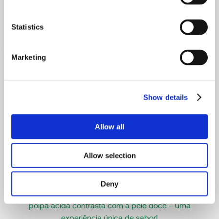
Statistics
Laranjeira Citrina – Oriana / Calamondin 12 cm e
14cm
Marketing
Pequena no tamanho, grande na produção.
Está disponível em dois tamanhos e é perfeita
Show details
para interiores ou varandas. Produz frutos
aromáticos que podem ser transformados em
Allow all
doces ou compotas.
Allow selection
Citrina – Ophelia / Kumquat Nagami
Deny
Produz um fruto que se come por inteiro. A
polpa ácida contrasta com a pele doce – uma
experiência única de sabor!