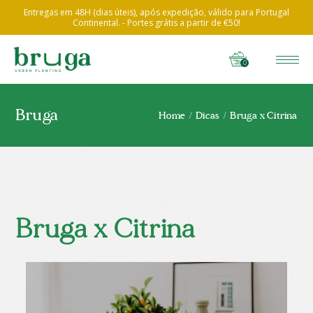
Entregas em 48H (dias úteis), após expedição, válido para Portugal
Continental. - Portes grátis a partir de €50!
0
Bruga
Home
Dicas
Bruga x Citrina
Bruga x Citrina