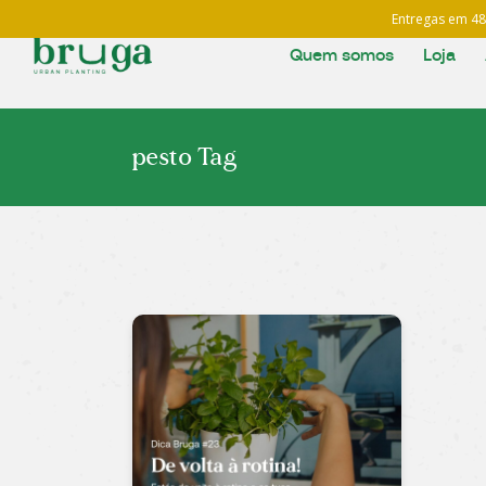
Entregas em 48H
Quem somos
Loja
pesto Tag
Em de
Acess
Comp
Horta
Nutriç
Pronto
Seme
Smart
Planta
Subst