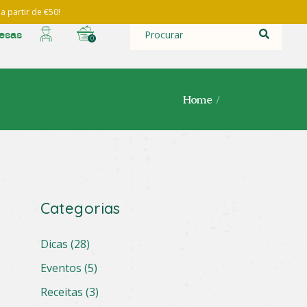
a partir de €50!
Search
for:
esas
0
Home
Categorias
Dicas
(28)
Eventos
(5)
Receitas
(3)