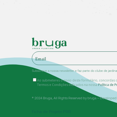
Subscreve a nossa newsletter e faz parte do clube de jardi
Ao submeteres o envio deste formulário, concordas
Termos e Condições indicados na nossa
Política de P
® 2024
Bruga
, All Rights Reserved by bruga – Develope
Ficha de Projeto PRR