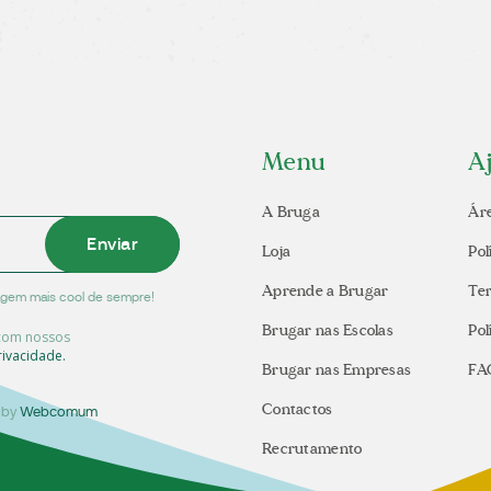
Menu
A
A Bruga
Áre
Enviar
Loja
Pol
Aprende a Brugar
Te
nagem mais cool de sempre!
Brugar nas Escolas
Pol
 com nossos
rivacidade.
Brugar nas Empresas
FA
Contactos
d by
Webcomum
Recrutamento