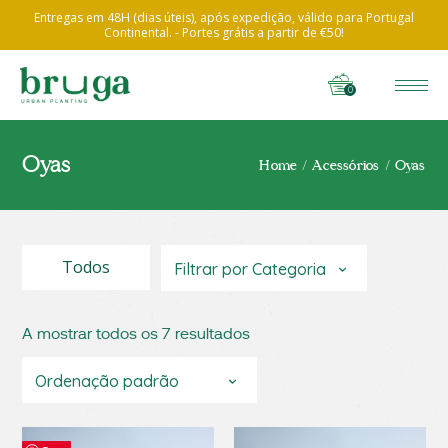
Entregas em 48H (dias úteis), após expedição, válido para Portugal
Continental. - Portes grátis a partir de €50!
0
Oyas
Home
Acessórios
Oyas
Todos
Filtrar por Categoria
A mostrar todos os 7 resultados
Ordenação padrão