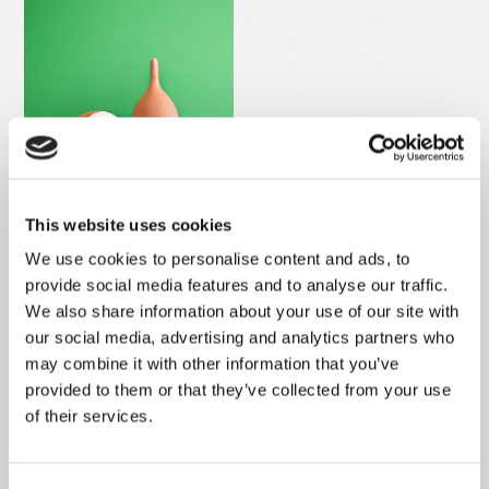
This website uses cookies
Oya C/ Bico 1L
em
breve
We use cookies to personalise content and ads, to
provide social media features and to analyse our traffic.
We also share information about your use of our site with
our social media, advertising and analytics partners who
may combine it with other information that you’ve
Categorias
provided to them or that they’ve collected from your use
of their services.
Acessórios
(25)
Oyas
(7)