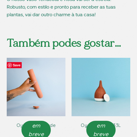
Robusto, com estilo e pronto para receber as tuas
plantas, vai dar outro charme à tua casa!
Também podes gostar…
Save
Save
Save
Save
em
em
Oya Tubo Grande
Oya C/ Bico 0,33L
breve
breve