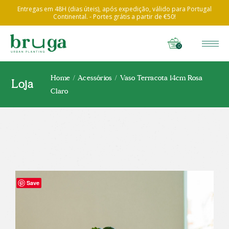
Entregas em 48H (dias úteis), após expedição, válido para Portugal
Continental. - Portes grátis a partir de €50!
0
Home
Acessórios
Vaso Terracota 14cm Rosa
Loja
Claro
Save