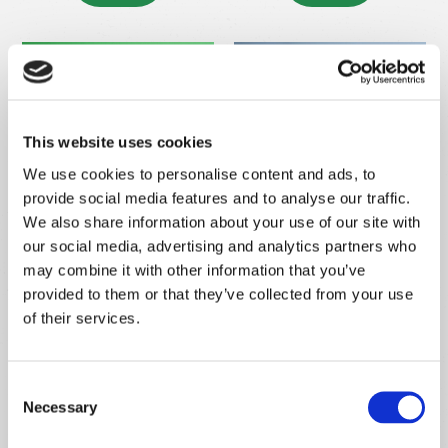
This website uses cookies
We use cookies to personalise content and ads, to
provide social media features and to analyse our traffic.
We also share information about your use of our site with
our social media, advertising and analytics partners who
em
em
Oya C/ Bico 1L
Oya 2L
may combine it with other information that you’ve
breve
breve
provided to them or that they’ve collected from your use
of their services.
Categoria:
Acessórios
,
Vasos
Consent
Necessary
Selection