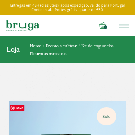
Entregas em 48H (dias úteis), após expedição, válido para Portugal
Continental. - Portes grátis a partir de €50!
0
Home
Pronto a cultivar
Kit de cogumelos –
Loja
Pleurotus ostreatus
Save
Sold