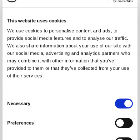
em
em
Vaso Biodegradável
Kit Microvegetais
breve
breve
This website uses cookies
We use cookies to personalise content and ads, to
provide social media features and to analyse our traffic.
Categoria:
Em destaque
,
Pronto a cultivar
We also share information about your use of our site with
our social media, advertising and analytics partners who
may combine it with other information that you’ve
provided to them or that they’ve collected from your use
of their services.
Descrição
Consent
Informação adicional
Necessary
Selection
O nosso Kit de Cogumelos – Pleurotus Ostreatus vem
Preferences
recheado e pronto para poderes cultivar cogumelos
caseiros. E só demora 2 semanas até poderes colher os