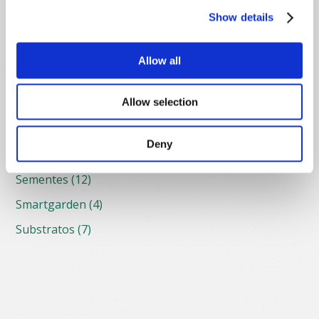
Acessórios
(25)
Show details
Compostagem
(2)
Em destaque
(31)
Allow all
Hortas
(3)
Allow selection
Nutrição e Proteção Vegetal
(20)
Plantas
(10)
Deny
Pronto a cultivar
(6)
Sementes
(12)
Smartgarden
(4)
Substratos
(7)