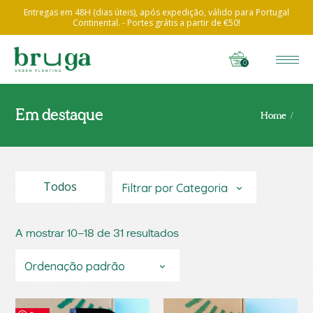
Entregas em 48H (dias úteis), após expedição, válido para Portugal
Continental. - Portes grátis a partir de €50!
0
Em destaque
Home
Todos
Filtrar por Categoria
A mostrar 10–18 de 31 resultados
Ordenação padrão