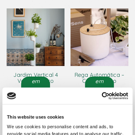
Jardim Vertical 4
Rega Automática –
Vasos Branco
Conj. Branco
em
em
breve
breve
This website uses cookies
We use cookies to personalise content and ads, to
provide social media features and to analyse our traffic.