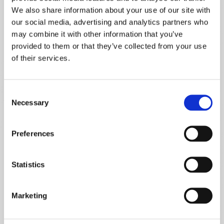
We also share information about your use of our site with
our social media, advertising and analytics partners who
may combine it with other information that you’ve
provided to them or that they’ve collected from your use
of their services.
Vaso Biodegradável
em
breve
Consent
Necessary
Selection
Preferences
1
2
3
4
Statistics
Marketing
Categorias